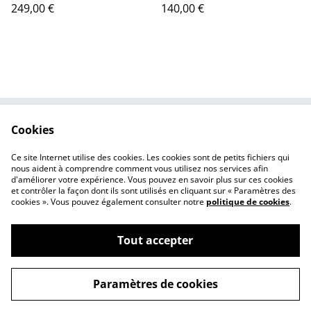
249,00 €
140,00 €
Cookies
Contactez-nous
Conditions
Politique de
Politique de cookies
Ce site Internet utilise des cookies. Les cookies sont de petits fichiers qui
confidentialité
nous aident à comprendre comment vous utilisez nos services afin
d'améliorer votre expérience. Vous pouvez en savoir plus sur ces cookies
et contrôler la façon dont ils sont utilisés en cliquant sur « Paramètres des
cookies ». Vous pouvez également consulter notre
politique de cookies
.
Tout accepter
©
2026
Yadeslustres
Paramètres de cookies
powered by