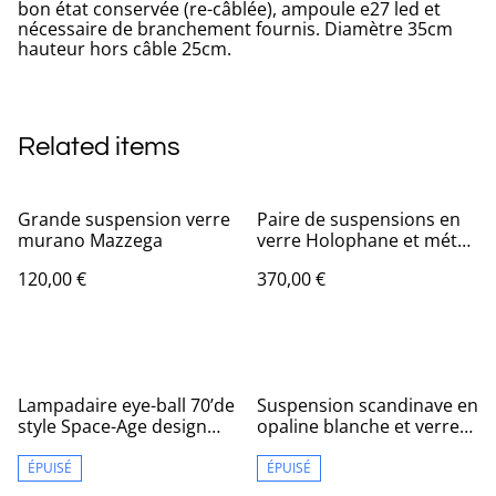
bon état conservée (re-câblée), ampoule e27 led et
nécessaire de branchement fournis. Diamètre 35cm
hauteur hors câble 25cm.
Related items
Grande suspension verre
Paire de suspensions en
murano Mazzega
verre Holophane et métal
, années 70
120,00 €
370,00 €
Lampadaire eye-ball 70’de
Suspension scandinave en
style Space-Age design
opaline blanche et verre
aluminor
noir de style vintage
ÉPUISÉ
ÉPUISÉ