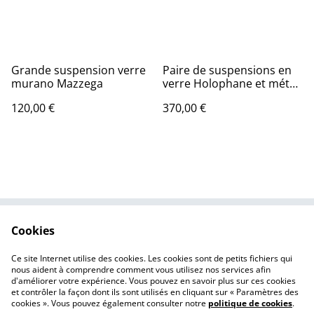
Grande suspension verre
Paire de suspensions en
murano Mazzega
verre Holophane et métal
, années 70
120,00 €
370,00 €
Cookies
Contactez-nous
Conditions
Politique de
Politique de cookies
Ce site Internet utilise des cookies. Les cookies sont de petits fichiers qui
confidentialité
nous aident à comprendre comment vous utilisez nos services afin
d'améliorer votre expérience. Vous pouvez en savoir plus sur ces cookies
et contrôler la façon dont ils sont utilisés en cliquant sur « Paramètres des
cookies ». Vous pouvez également consulter notre
politique de cookies
.