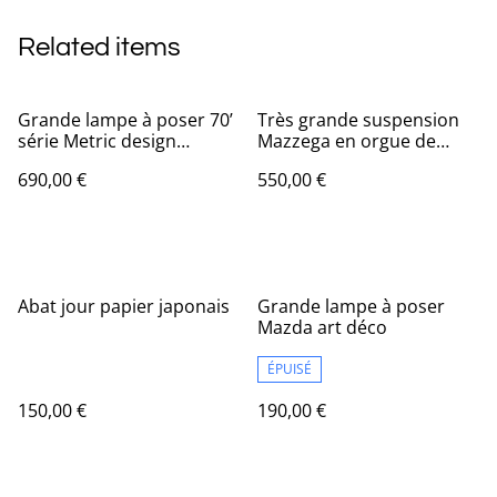
Related items
Grande lampe à poser 70’
Très grande suspension
série Metric design
Mazzega en orgue de
G.Sciolari
chrome et verre Murano
690,00 €
550,00 €
dans le style d’Angelo
Brotto
Abat jour papier japonais
Grande lampe à poser
Mazda art déco
ÉPUISÉ
150,00 €
190,00 €